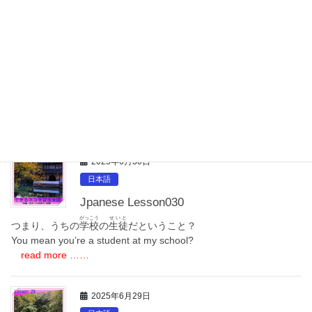
2025年7月1日
日本語
Jpanese Lesson031
ひこうき
しんかんせん
はや
飛行機
は
新幹線
より
速
いです。
An airplane is faster than the bullet train.
read more ……
2025年6月30日
日本語
Jpanese Lesson030
がっこう
せいと
つまり、うちの
学校
の
生徒
だということ？
You mean you’re a student at my school?
read more ……
2025年6月29日