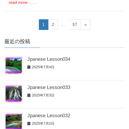
read more ……
投
固
1
固
2
…
固
57
»
定
定
定
稿
ペ
ペ
ペ
最近の投稿
の
ー
ー
ー
ジ
ジ
ジ
ペ
Jpanese Lesson034
ー
2025年7月4日
ジ
送
Jpanese Lesson033
り
2025年7月3日
Jpanese Lesson032
2025年7月2日