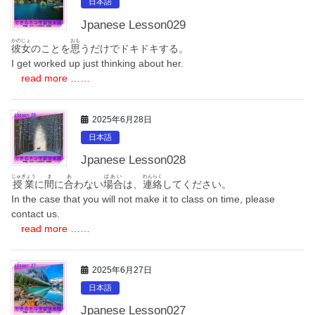
日本語
Jpanese Lesson029
かのじょ
おも
彼女
のことを
思
うだけでドキドキする。
I get worked up just thinking about her.
read more ……
2025年6月28日
日本語
Jpanese Lesson028
じゅぎょう
ま
あ
ばあい
れんらく
授業
に
間
に
合
わない
場合
は、
連絡
してください。
In the case that you will not make it to class on time, please
contact us.
read more ……
2025年6月27日
日本語
Jpanese Lesson027