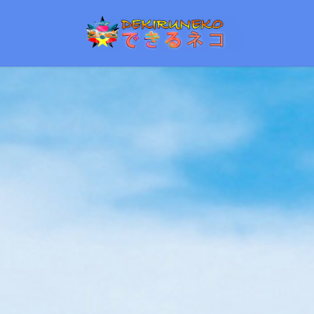
コ
ナ
ン
ビ
テ
ゲ
ン
ー
ツ
シ
へ
ョ
ス
ン
キ
に
ッ
移
プ
動