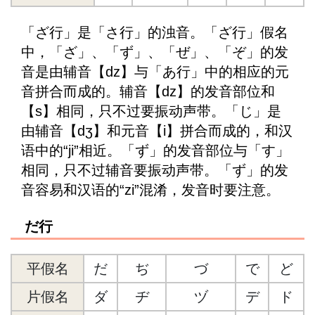
「ざ行」是「さ行」的浊音。「ざ行」假名
中，「ざ」、「ず」、「ぜ」、「ぞ」的发
音是由辅音【dz】与「あ行」中的相应的元
音拼合而成的。辅音【dz】的发音部位和
【s】相同，只不过要振动声带。「じ」是
由辅音【dʒ】和元音【i】拼合而成的，和汉
语中的“ji”相近。「ず」的发音部位与「す」
相同，只不过辅音要振动声带。「ず」的发
音容易和汉语的“zi”混淆，发音时要注意。
だ行
平假名
だ
ぢ
づ
で
ど
片假名
ダ
ヂ
ヅ
デ
ド