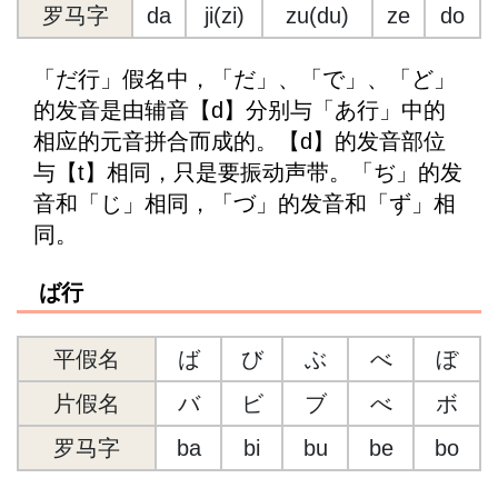
罗马字
da
ji(zi)
zu(du)
ze
do
「だ行」假名中，「だ」、「で」、「ど」
的发音是由辅音【d】分别与「あ行」中的
相应的元音拼合而成的。【d】的发音部位
与【t】相同，只是要振动声带。「ぢ」的发
音和「じ」相同，「づ」的发音和「ず」相
同。
ば行
平假名
ば
び
ぶ
べ
ぼ
片假名
バ
ビ
ブ
べ
ボ
罗马字
ba
bi
bu
be
bo