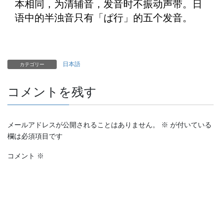
本相同，为清辅音，发音时不振动声带。日
语中的半浊音只有「ぱ行」的五个发音。
日本語
カテゴリー
コメントを残す
メールアドレスが公開されることはありません。
※
が付いている
欄は必須項目です
コメント
※