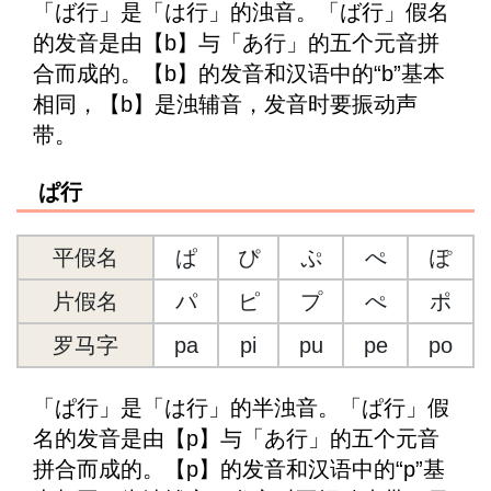
「ば行」是「は行」的浊音。「ば行」假名
的发音是由【b】与「あ行」的五个元音拼
合而成的。【b】的发音和汉语中的“b”基本
相同，【b】是浊辅音，发音时要振动声
带。
ぱ行
平假名
ぱ
ぴ
ぷ
ぺ
ぽ
片假名
パ
ピ
プ
ぺ
ポ
罗马字
pa
pi
pu
pe
po
「ぱ行」是「は行」的半浊音。「ぱ行」假
名的发音是由【p】与「あ行」的五个元音
拼合而成的。【p】的发音和汉语中的“p”基