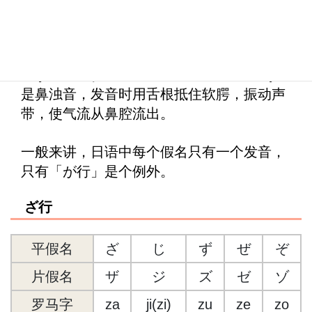
另外，「が行」假名出现在单词的词首以外
其他位置时，常常发成鼻浊音，即由辅音
【ŋ】和「あ行」五个元音拼合而成。【ŋ】
是鼻浊音，发音时用舌根抵住软腭，振动声
带，使气流从鼻腔流出。
一般来讲，日语中每个假名只有一个发音，
只有「が行」是个例外。
ざ行
平假名
ざ
じ
ず
ぜ
ぞ
片假名
ザ
ジ
ズ
ゼ
ゾ
罗马字
za
ji(zi)
zu
ze
zo