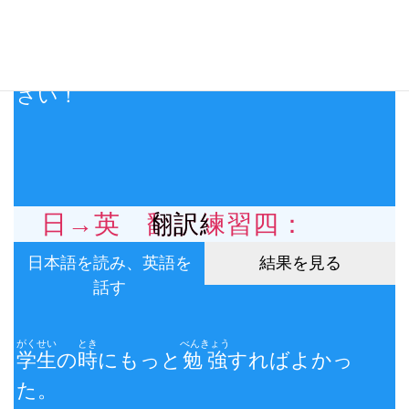
【
結果を見る
】をクリックして答えを確
認してください！
スムーズに答えられる
ようになるまで、繰り返し練習してくだ
さい！
日→英 翻訳練習四：
日本語を読み、英語を
結果を見る
話す
がくせい
とき
べんきょう
学生
の
時
にもっと
勉強
すればよかっ
た。