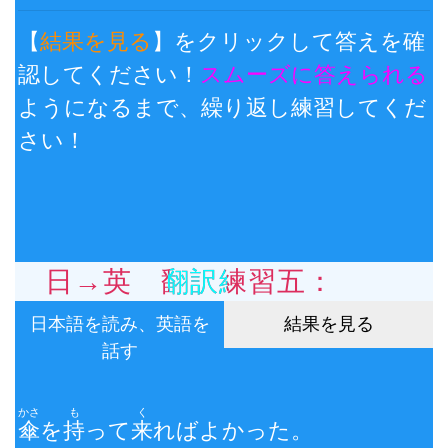
【
結果を見る
】をクリックして答えを確
認してください！
スムーズに答えられる
ようになるまで、繰り返し練習してくだ
さい！
日→英 翻訳練習五：
日本語を読み、英語を
結果を見る
話す
かさ
も
く
傘
を
持
って
来
ればよかった。