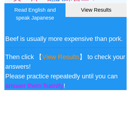
Read English and
View Results
speak Japanese
Beef is usually more expensive than pork.
Then click 【
View Results
】 to check your
answers!
Please practice repeatedly until you can
answer them fluently
!
英→日 翻訳練習三：