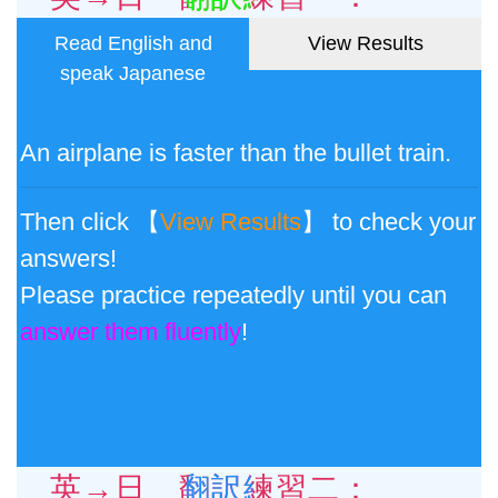
Read English and
View Results
speak Japanese
An airplane is faster than the bullet train.
Then click 【
View Results
】 to check your
answers!
Please practice repeatedly until you can
answer them fluently
!
英→日 翻訳練習二：