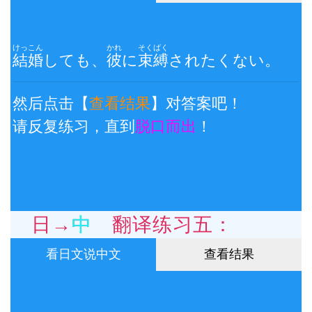
けっこん
かれ
そくばく
結婚
しても、
彼
に
束縛
されたくない。
然后点击【
查看结果
】对答案吧！
请反复练习，直到
脱口而出
！
日→中 翻译练习五：
看日文说中文
查看结果