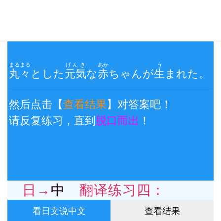
日→中 翻译练习三：
看日文说中文
查看结果
まるまる
げんき
あか
う
丸々
とした
元気
な
赤
ちゃんが
生
まれた。
然后点击【
查看结果
】对答案吧！
请反复练习，直到
脱口而出
！
日→中 翻译练习四：
看日文说中文
查看结果