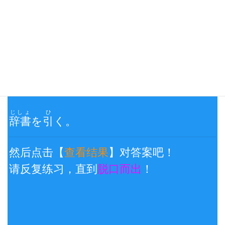
日→中 翻译练习三：
看日文说中文
查看结果
じしょ
ひ
辞書
を
引
く。
然后点击【
查看结果
】对答案吧！
请反复练习，直到
脱口而出
！