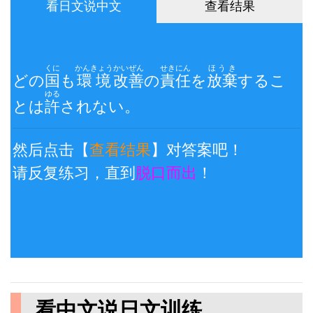
看日文说中文
查看结果
くに
かんきょう
かいぜん
せきにん
ほうき
どの
国
も
環境
改善
の
責任
を
放棄
するこ
ゆる
とは
許
されない。
然后点击【
查看结果
】对答案吧！
请反复练习，直到
脱口而出
！
看中文说日文训练