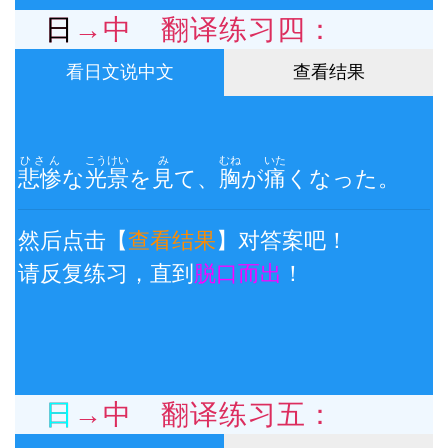
日→中 翻译练习四：
看日文说中文
查看结果
ひさん
こうけい
み
むね
いた
悲惨
な
光景
を
見
て、
胸
が
痛
くなった。
然后点击【
查看结果
】对答案吧！
请反复练习，直到
脱口而出
！
日→中 翻译练习五：