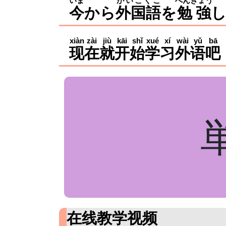
いま
がいこくご
べんきょう
今
から
外国語
を
勉強
xiàn
zài
jiù
kāi
shǐ
xué
xí
wài
yǔ
bā
现
在
就
开
始
学
习
外
语
吧
在线教学视频