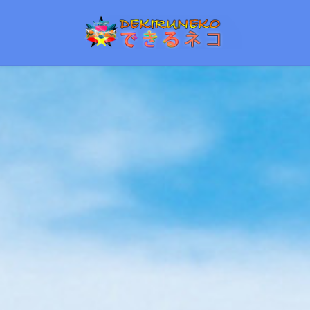
コ
ナ
ン
ビ
テ
ゲ
ン
ー
ツ
シ
へ
ョ
ス
ン
キ
に
ッ
移
プ
動