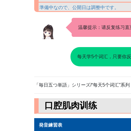
準備中なので、公開日は調整中です。
温馨提示：请反复练习直
每天学5个词汇，只要你
「毎日五つ単語」シリーズ/“每天5个词汇”系列
口腔肌肉训练
発音練習表