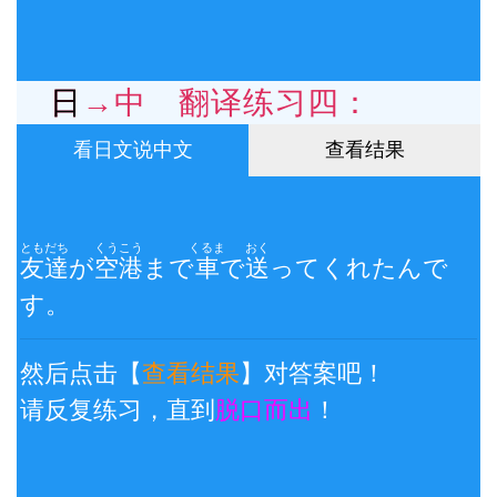
日→中 翻译练习四：
看日文说中文
查看结果
ともだち
くうこう
くるま
おく
友達
が
空港
まで
車
で
送
ってくれたんで
す。
然后点击【
查看结果
】对答案吧！
请反复练习，直到
脱口而出
！