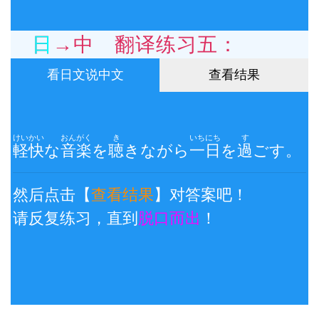
日→中 翻译练习五：
看日文说中文
查看结果
けいかい
おんがく
き
いちにち
す
軽快
な
音楽
を
聴
きながら
一日
を
過
ごす。
然后点击【
查看结果
】对答案吧！
请反复练习，直到
脱口而出
！