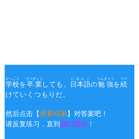
日→中 翻译练习三：
看日文说中文
查看结果
がっこう
そつぎょう
にほんご
べんきょう
つづ
学校
を
卒業
しても、
日本語
の
勉強
を
続
けていくつもりだ。
然后点击【
查看结果
】对答案吧！
请反复练习，直到
脱口而出
！