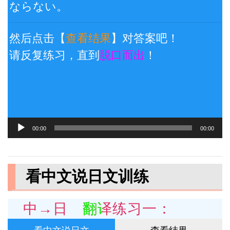
ならない。
然后点击【
查看结果
】对答案吧！
请反复练习，直到
脱口而出
！
音
00:00
00:00
声
プ
レ
ー
看中文说日文训练
ヤ
ー
中→日 翻译练习一：