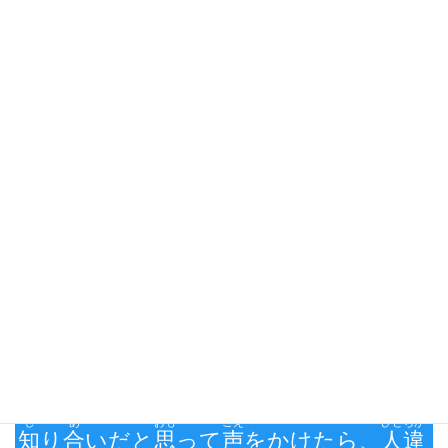
あんな
人
に
呼
び
捨
てにされたくない。
然后点击【
查看结果
】对答案吧！
请反复练习，直到
脱口而出
！
音
00:00
00:00
声
プ
日→中 翻译练习三：
レ
ー
看日文说中文
查看结果
ヤ
ー
し
あ
おも
こえ
ひとちが
知
り
合
いだと
思
って
声
をかけたら、
人違