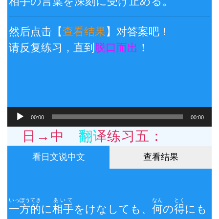
相手
の
言葉
を
深刻
に
受
け
止
める。
然后点击【
查看结果
】对答案吧！
请反复练习，直到
脱口而出
！
音
00:00
00:00
声
プ
日→中 翻译练习五：
レ
ー
看日文说中文
查看结果
ヤ
ー
いっぽうてき
あいて
なん
とく
一方的
に
相手
をけなしても、
何
の
得
にも