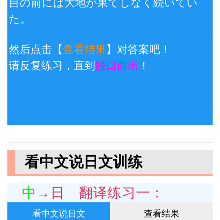
目
の
前
には
大地
が
果
てしなく
続
いてい
た。
然后点击【
查看结果
】对答案吧！
请反复练习，直到
脱口而出
！
看中文说日文训练
中→日 翻译练习一：
看中文说日文
查看结果