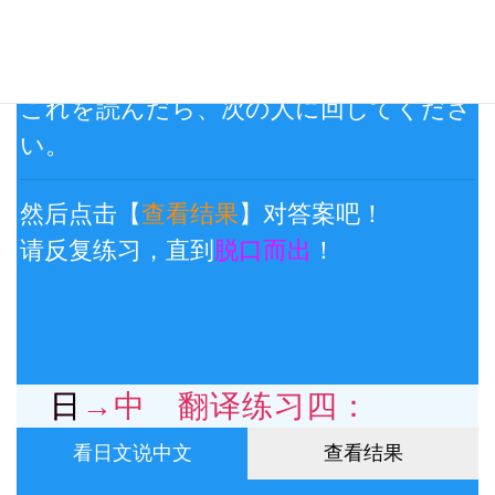
よ
つぎ
ひと
まわ
これを
読
んだら、
次
の
人
に
回
してくださ
い。
然后点击【
查看结果
】对答案吧！
请反复练习，直到
脱口而出
！
日→中 翻译练习四：
看日文说中文
查看结果