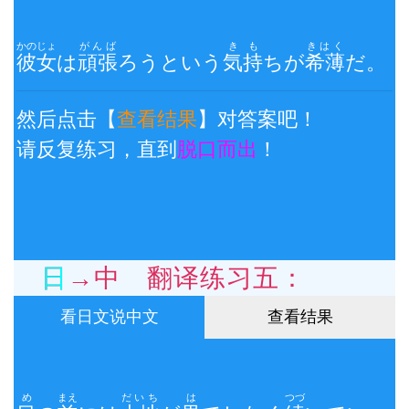
かのじょ
がんば
きも
きはく
彼女
は
頑張
ろうという
気持
ちが
希薄
だ。
然后点击【
查看结果
】对答案吧！
请反复练习，直到
脱口而出
！
日→中 翻译练习五：
看日文说中文
查看结果
め
まえ
だいち
は
つづ