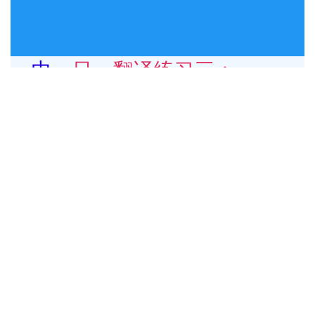
中→日 翻译练习三：
看中文说日文
查看结果
她是那种不论异性还是同性都会喜欢的类
型。
然后点击【
查看结果
】对答案吧！
请反复练习，直到
脱口而出
！