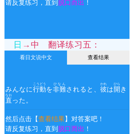
请反复练习，直到
脱口而出
！
日→中 翻译练习五：
看日文说中文
查看结果
こうどう
ひなん
かれ
ひら
みんなに
行動
を
非難
されると、
彼
は
開
き
なお
直
った。
然后点击【
查看结果
】对答案吧！
请反复练习，直到
脱口而出
！