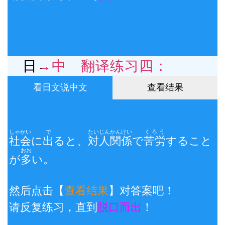
日→中 翻译练习四：
看日文说中文
查看结果
しゃかい
で
たいじん
かんけい
くろう
社会
に
出
ると、
対人
関係
で
苦労
すること
おお
が
多
い。
然后点击【
查看结果
】对答案吧！
请反复练习，直到
脱口而出
！