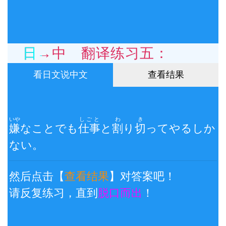
日→中 翻译练习五：
看日文说中文
查看结果
いや
しごと
わ
き
嫌
なことでも
仕事
と
割
り
切
ってやるしか
ない。
然后点击【
查看结果
】对答案吧！
请反复练习，直到
脱口而出
！