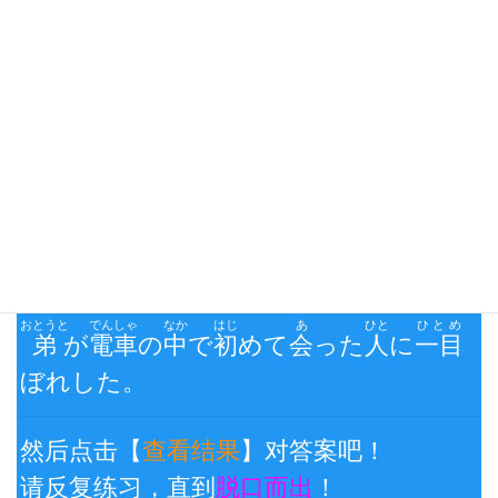
请反复练习，直到
脱口而出
！
日→中 翻译练习三：
看日文说中文
查看结果
おとうと
でんしゃ
なか
はじ
あ
ひと
ひとめ
弟
が
電車
の
中
で
初
めて
会
った
人
に
一目
ぼれした。
然后点击【
查看结果
】对答案吧！
请反复练习，直到
脱口而出
！