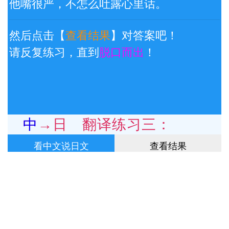
他嘴很严，不怎么吐露心里话。
然后点击【
查看结果
】对答案吧！
请反复练习，直到
脱口而出
！
中→日 翻译练习三：
看中文说日文
查看结果
为了公司开始行动吧。
然后点击【
查看结果
】对答案吧！