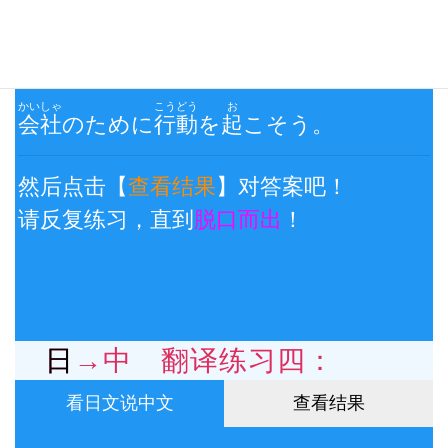
看日文说中文
查看结果
かいしゃ
こうどう
お
会社
のために
行動
を
起
こそう。
然后点击【
查看结果
】对答案吧！
请反复练习，直到
脱口而出
！
日→中 翻译练习四：
看日文说中文
查看结果