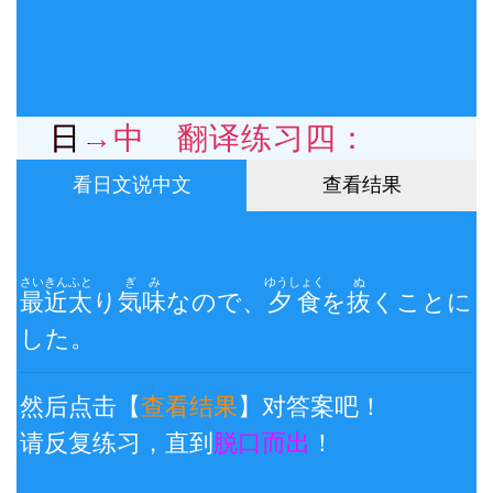
日→中 翻译练习四：
看日文说中文
查看结果
さいきん
ふと
ぎみ
ゆうしょく
ぬ
最近
太
り
気味
なので、
夕食
を
抜
くことに
した。
然后点击【
查看结果
】对答案吧！
请反复练习，直到
脱口而出
！