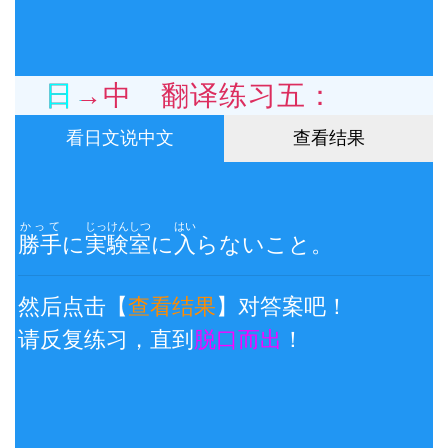
日→中 翻译练习五：
看日文说中文
查看结果
かって
じっけんしつ
はい
勝手
に
実験室
に
入
らないこと。
然后点击【
查看结果
】对答案吧！
请反复练习，直到
脱口而出
！