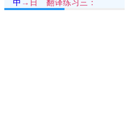
中→日 翻译练习三：
看中文说日文
查看结果
从他的症状来看，食物中毒的可能性很
大。
然后点击【
查看结果
】对答案吧！
请反复练习，直到
脱口而出
！
中→日 翻译练习四：