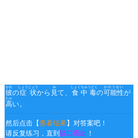
请反复练习，直到
脱口而出
！
日→中 翻译练习三：
看日文说中文
查看结果
かれ
しょうじょう
み
しょくちゅうどく
かのうせい
彼
の
症状
から
見
て、
食中毒
の
可能性
が
たか
高
い。
然后点击【
查看结果
】对答案吧！
请反复练习，直到
脱口而出
！