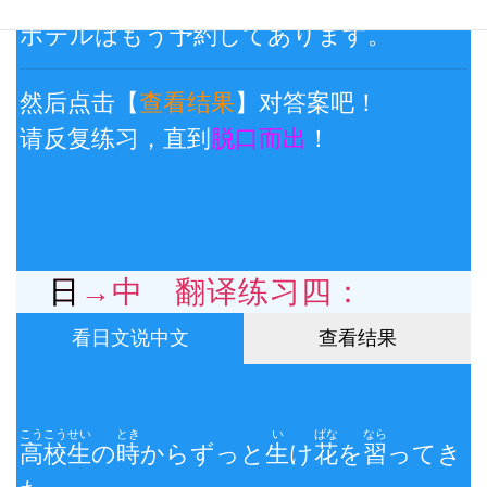
よやく
ホテルはもう
予約
してあります。
然后点击【
查看结果
】对答案吧！
请反复练习，直到
脱口而出
！
日→中 翻译练习四：
看日文说中文
查看结果
こうこうせい
とき
い
ばな
なら
高校生
の
時
からずっと
生
け
花
を
習
ってき