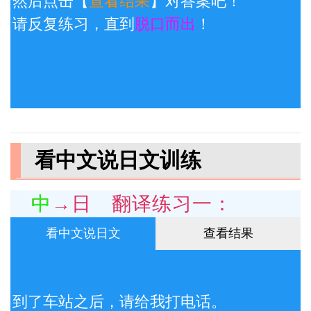
然后点击【
查看结果
】对答案吧！
请反复练习，直到
脱口而出
！
看中文说日文训练
中→日 翻译练习一：
看中文说日文
查看结果
到了车站之后，请给我打电话。