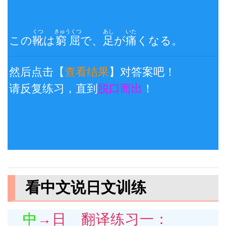
くつ
きゅうくつ
あし
いた
この
靴
は
窮屈
で、
足
が
痛
くなる。
然后点击【
查看结果
】对答案吧！
请反复练习，直到
脱口而出
！
看中文说日文训练
中→日 翻译练习一：