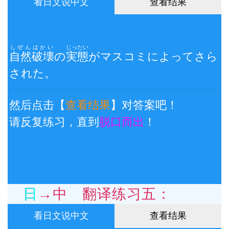
看日文说中文
查看结果
しぜん
はかい
じったい
自然
破壊
の
実態
がマスコミによってさら
された。
然后点击【
查看结果
】对答案吧！
请反复练习，直到
脱口而出
！
日→中 翻译练习五：
看日文说中文
查看结果