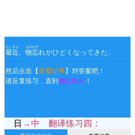
日→中 翻译练习三：
看日文说中文
查看结果
さいきん
ものわす
最近
、
物忘
れがひどくなってきた。
然后点击【
查看结果
】对答案吧！
请反复练习，直到
脱口而出
！
日→中 翻译练习四：