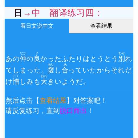
日→中 翻译练习四：
看日文说中文
查看结果
なか
よ
わか
あの
仲
の
良
かったふたりはとうとう
別
れ
あい
あ
てしまった。
愛
し
合
っていたからそれだ
にく
おお
け
憎
しみも
大
きいようだ。
然后点击【
查看结果
】对答案吧！
请反复练习，直到
脱口而出
！