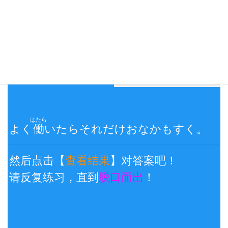
日→中 翻译练习三：
看日文说中文
查看结果
はたら
よく
働
いたらそれだけおなかもすく。
然后点击【
查看结果
】对答案吧！
请反复练习，直到
脱口而出
！