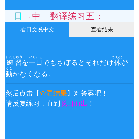
日→中 翻译练习五：
看日文说中文
查看结果
れんしゅう
いちにち
からだ
練習
を
一日
でもさぼるとそれだけ
体
が
うご
動
かなくなる。
然后点击【
查看结果
】对答案吧！
请反复练习，直到
脱口而出
！