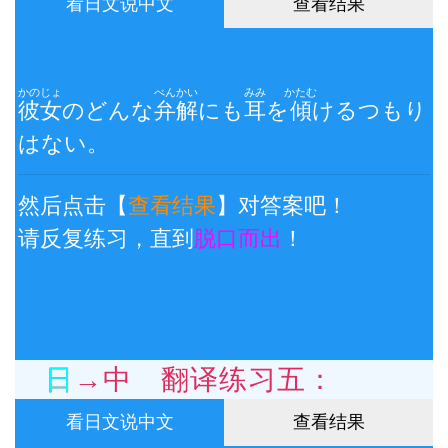
看日文说中文
查看结果
かのじょ
べんかい
みみ
かたむ
彼女
のどんな
弁解
にも
耳
を
傾
けるつもり
はない。
然后点击【
查看结果
】对答案吧！
请反复练习，直到
脱口而出
！
日→中 翻译练习五：
看日文说中文
查看结果