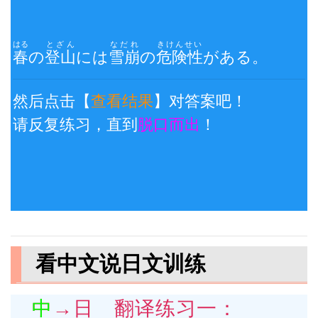
はる
とざん
なだれ
きけんせい
春
の
登山
には
雪崩
の
危険性
がある。
然后点击【
查看结果
】对答案吧！
请反复练习，直到
脱口而出
！
看中文说日文训练
中→日 翻译练习一：