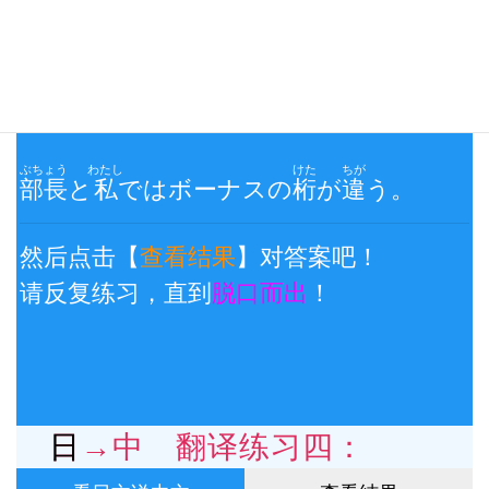
日→中 翻译练习三：
看日文说中文
查看结果
ぶちょう
わたし
けた
ちが
部長
と
私
ではボーナスの
桁
が
違
う。
然后点击【
查看结果
】对答案吧！
请反复练习，直到
脱口而出
！
日→中 翻译练习四：