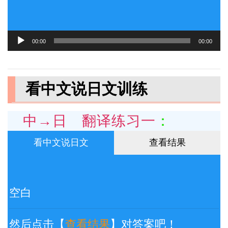
音
00:00
00:00
声
プ
レ
ー
看中文说日文训练
ヤ
ー
中→日 翻译练习一：
看中文说日文
查看结果
空白
然后点击【
查看结果
】对答案吧！