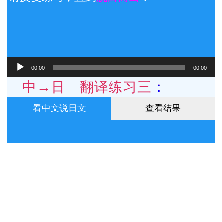
音
00:00
00:00
声
プ
中→日 翻译练习三：
レ
ー
看中文说日文
查看结果
ヤ
ー
爽朗的
然后点击【
查看结果
】对答案吧！
请反复练习，直到
脱口而出
！