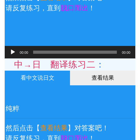
请反复练习，直到
脱口而出
！
音
00:00
00:00
声
プ
中→日 翻译练习二：
レ
ー
看中文说日文
查看结果
ヤ
ー
纯粹
然后点击【
查看结果
】对答案吧！
请反复练习，直到
脱口而出
！