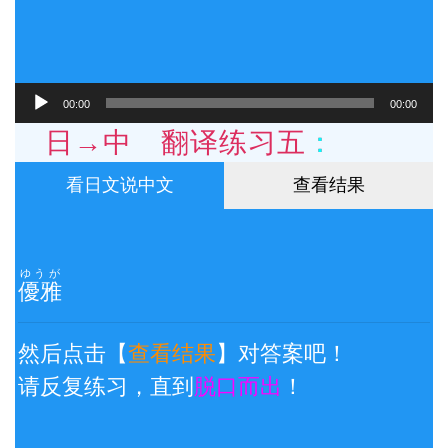
音
00:00
00:00
声
プ
日→中 翻译练习五：
レ
ー
看日文说中文
查看结果
ヤ
ー
ゆうが
優雅
然后点击【
查看结果
】对答案吧！
请反复练习，直到
脱口而出
！