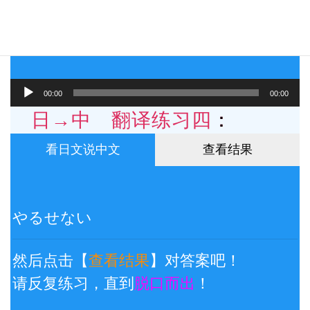
音
00:00
00:00
声
プ
日→中 翻译练习四：
レ
ー
看日文说中文
查看结果
ヤ
ー
やるせない
然后点击【
查看结果
】对答案吧！
请反复练习，直到
脱口而出
！